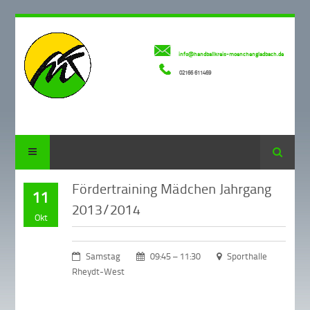
info@handballkreis-moenchengladbach.de
02166 611469
Suche
Fördertraining Mädchen Jahrgang
11
2013/2014
Okt
Samstag
09:45 – 11:30
Sporthalle
Rheydt-West